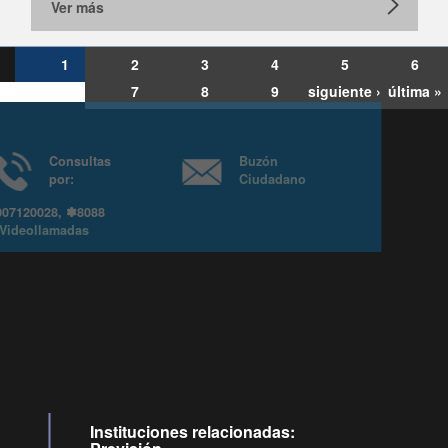
Ver más
1
2
3
4
5
6
7
8
9
siguiente ›
última »
Consultas
Buzón
por:
Ciudadano
6007120028, ✽8088
y
Videollamadas
Instituciones relacionadas: