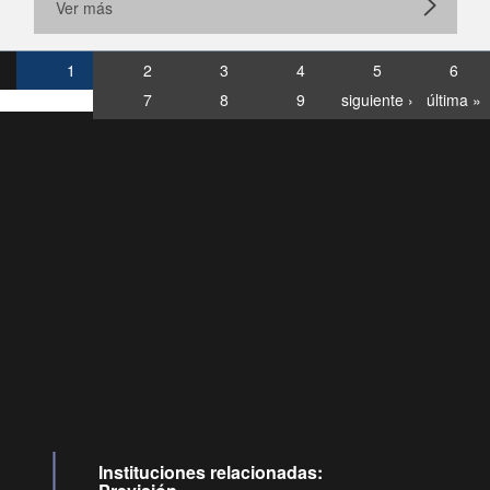
Ver más
1
2
3
4
5
6
7
8
9
siguiente ›
última »
Consultas
Buzón
por:
Ciudadano
6007120028, ✽8088
y
Videollamadas
Instituciones relacionadas: