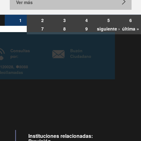
Ver más
1
2
3
4
5
6
7
8
9
siguiente ›
última »
Consultas
Buzón
por:
Ciudadano
6007120028, ✽8088
y
Videollamadas
Instituciones relacionadas: