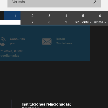
Ver más
1
2
3
4
5
6
7
8
9
siguiente ›
última »
Consultas
Buzón
por:
Ciudadano
6007120028, ✽8088
y
Videollamadas
Instituciones relacionadas: