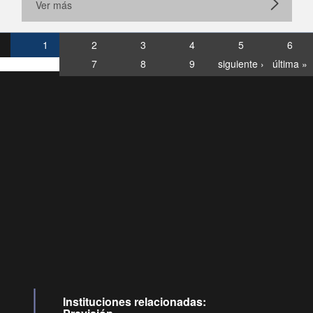
Ver más
1
2
3
4
5
6
7
8
9
siguiente ›
última »
Consultas
Buzón
por:
Ciudadano
6007120028, ✽8088
y
Videollamadas
Instituciones relacionadas: