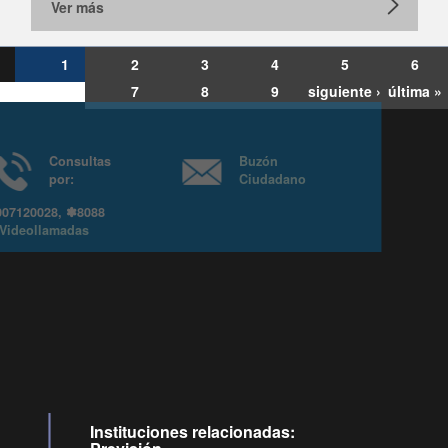
Ver más
1
2
3
4
5
6
7
8
9
siguiente ›
última »
Consultas
Buzón
por:
Ciudadano
6007120028, ✽8088
y
Videollamadas
Instituciones relacionadas: