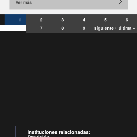
Ver más
1
2
3
4
5
6
7
8
9
siguiente ›
última »
Consultas
Buzón
por:
Ciudadano
6007120028, ✽8088
y
Videollamadas
Instituciones relacionadas: