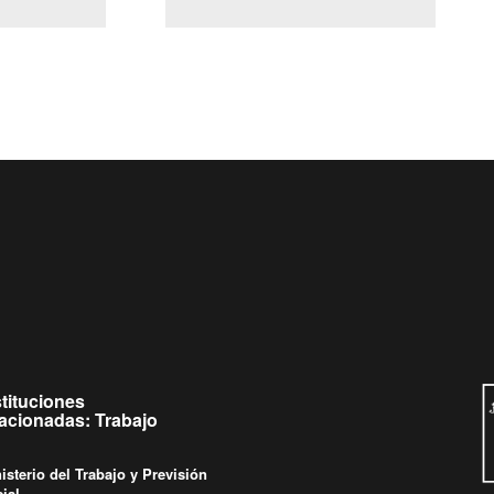
(Servicio Civil)
y Ley Lobby
es de
Ingrese su consulta al
Buzón Ciudadano
stituciones
lacionadas: Trabajo
isterio del Trabajo y Previsión
ial