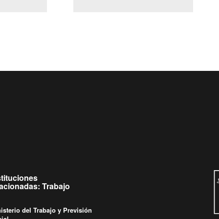
(Servicio Civil)
y Ley Lobby
ueves de
Ingrese su consulta al
Buzón Ciudadano
stituciones
lacionadas: Trabajo
isterio del Trabajo y Previsión
ial