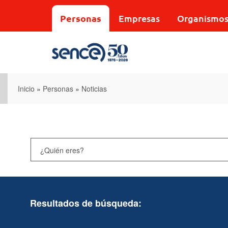
Pasar
al
Personas
Empresas
Organismo
contenido
principal
Inicio
»
Personas
»
Noticias
Resultados de búsqueda: