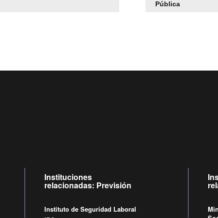
Pública
Centro de llamadas: 6007120028, Celular ✽8088 de lunes a j
09:00 a 18:00 horas y viernes de 09:00 a 17:00 horas.
Videollamadas
de lunes a viernes de 09:00 a 17:00 horas.
Instituciones
In
relacionadas: Previsión
re
Instituto de Seguridad Laboral
Min
Soc