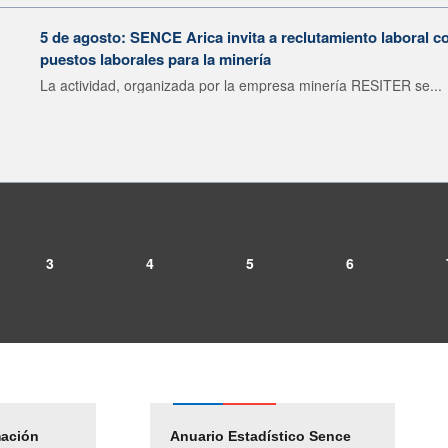
5 de agosto: SENCE Arica invita a reclutamiento laboral c
puestos laborales para la minería
La actividad, organizada por la empresa minería RESITER se...
3
4
5
6
mación
Empleos Públicos
Anuario Estadístico Sence
Solicitud Audiencias