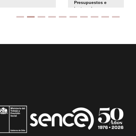
Presupuestos e
instrucciones
presuspuetarias