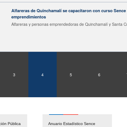
Alfareras de Quinchamalí se capacitaron con curso Sence 
emprendimientos
Alfareras y personas emprendedoras de Quinchamalí y Santa Cr
3
4
5
6
ción Pública
Empleos Públicos
Anuario Estadístico Sence
Solicitud Audiencias y