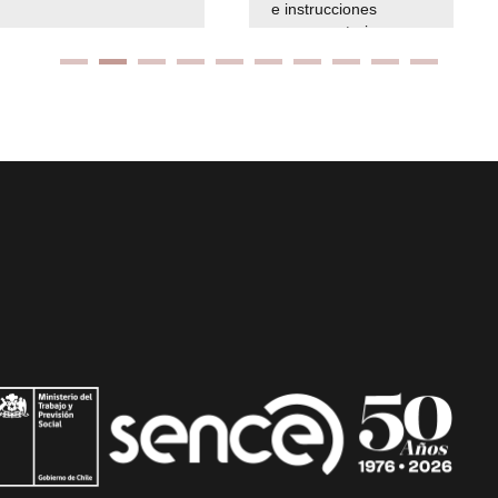
e instrucciones
presuspuetarias