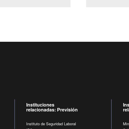
Centro de llamadas: 6007120028, Celular ✽8088 de lunes a ju
09:00 a 18:00 horas y viernes de 09:00 a 17:00 horas.
de lunes a viernes de 09:00 a 17:00 horas.
Videollamadas
Instituciones
In
relacionadas: Previsión
re
Instituto de Seguridad Laboral
Min