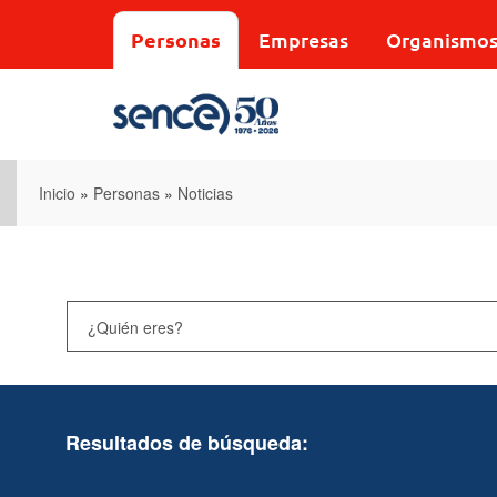
Pasar
al
Personas
Empresas
Organismo
contenido
principal
Inicio
»
Personas
»
Noticias
Resultados de búsqueda: