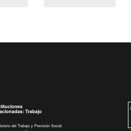
(Servicio Civil)
Ley Lobby
eves de
Ingrese su consulta al
Buzón Ciudadano
stituciones
lacionadas: Trabajo
isterio del Trabajo y Previsión Social