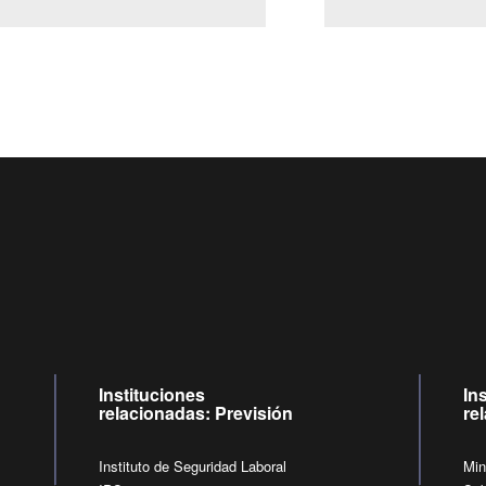
Centro de llamadas: 6007120028, Celular ✽8088 de lunes a
09:00 a 18:00 horas y viernes de 09:00 a 17:00 horas.
de lunes a viernes de 09:00 a 17:00 horas.
Videollamadas
Instituciones
In
relacionadas: Previsión
re
Instituto de Seguridad Laboral
Min