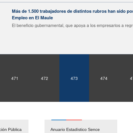
Más de 1.500 trabajadores de distintos rubros han sido po
Empleo en El Maule
El beneficio gubernamental, que apoya a los empresarios a regre
471
472
473
474
4
ción Pública
Empleos Públicos
Anuario Estadístico Sence
Solicitud Audiencias y