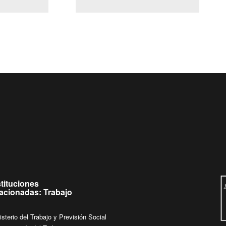
(Servicio Civil)
Ley Lobby
 jueves de
Ingrese su consulta al
Buzón Ciudadano
stituciones
lacionadas: Trabajo
isterio del Trabajo y Previsión Social