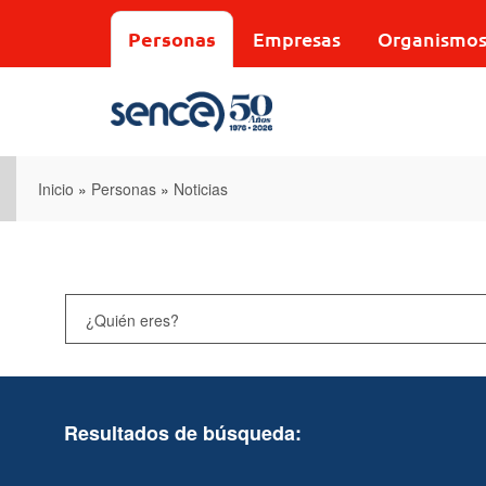
Pasar
al
Personas
Empresas
Organismo
contenido
principal
Inicio
»
Personas
»
Noticias
Resultados de búsqueda: