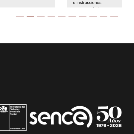
e instrucciones
presuspuetarias