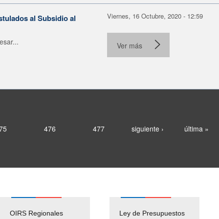
Viernes, 16 Octubre, 2020 - 12:59
stulados al Subsidio al
sar...
Ver más
75
476
477
siguiente ›
última »
OIRS Regionales
Ley de Presupuestos