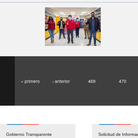
« primero
‹ anterior
469
470
Gobierno Transparente
Pago Proveedores
Solicitud de Informa