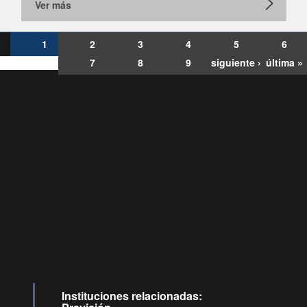
Ver más
1
2
3
4
5
6
7
8
9
siguiente ›
última »
Consultas
Buzón
por:
Ciudadano
6007120028, ✽8088
y
Videollamadas
Instituciones relacionadas: