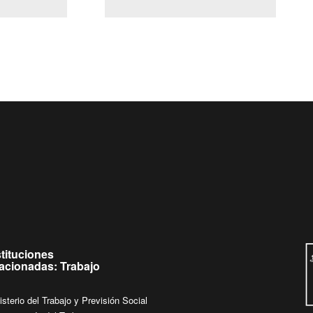
(Servicio Civil)
Ley Lobby
 jueves de
Ingrese su consulta al
Buzón Ciudadano
stituciones
lacionadas: Trabajo
isterio del Trabajo y Previsión Social