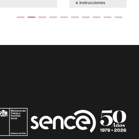
e instrucciones
presuspuetarias