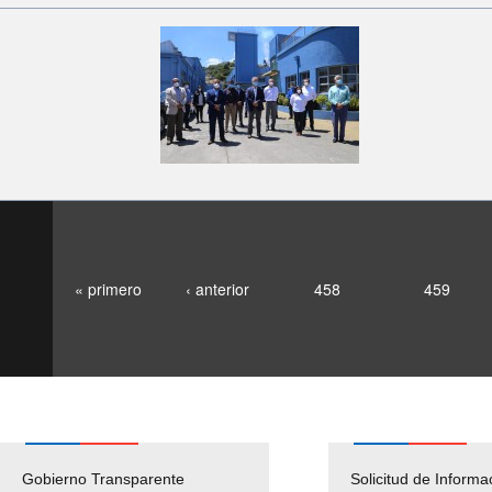
« primero
‹ anterior
458
459
Gobierno Transparente
Pago Proveedores
Solicitud de Informa