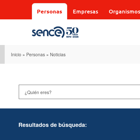
Pasar
al
Personas
Empresas
Organismo
contenido
principal
Inicio
»
Personas
»
Noticias
Resultados de búsqueda: