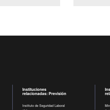
Centro de llamadas: 6007120028, Celular ✽8088 de lunes a
09:00 a 18:00 horas y viernes de 09:00 a 17:00 horas.
de lunes a viernes de 09:00 a 17:00 horas.
Videollamadas
Instituciones
In
relacionadas: Previsión
re
Instituto de Seguridad Laboral
Min