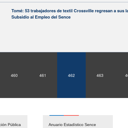
Tomé: 53 trabajadores de textil Crossville regresan a sus l
Subsidio al Empleo del Sence
460
461
462
463
4
ción Pública
Empleos Públicos
Anuario Estadístico Sence
Solicitud Audiencias y