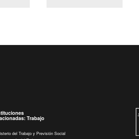
(Servicio Civil)
Ley Lobby
e
Ingrese su consulta al
Buzón Ciudadano
stituciones
lacionadas: Trabajo
isterio del Trabajo y Previsión Social