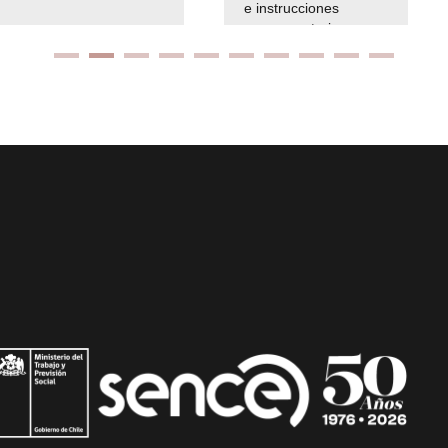
e instrucciones
presuspuetarias