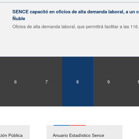
SENCE capacitó en oficios de alta demanda laboral, a un 
Ñuble
Oficios de alta demanda laboral, que permitirá facilitar a las 116.
6
7
8
9
ción Pública
Empleos Públicos
Anuario Estadístico Sence
Solicitud Audiencias y