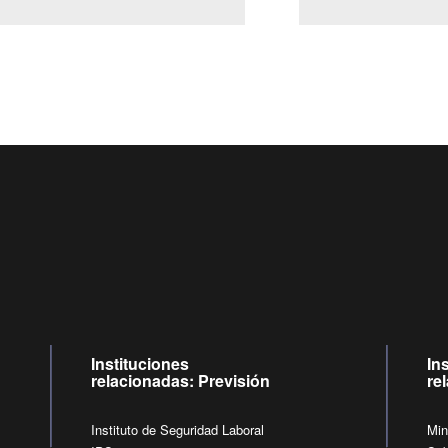
Centro de llamadas: 6007120028, Celular ✽8088 de lunes a jueves d
09:00 a 18:00 horas y viernes de 09:00 a 17:00 horas.
de lunes a viernes de 09:00 a 17:00 horas.
Videollamadas
Instituciones
In
relacionadas: Previsión
re
Instituto de Seguridad Laboral
Min