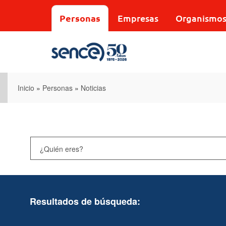
Pasar
al
Personas
Empresas
Organismo
contenido
principal
Inicio
»
Personas
»
Noticias
Resultados de búsqueda: