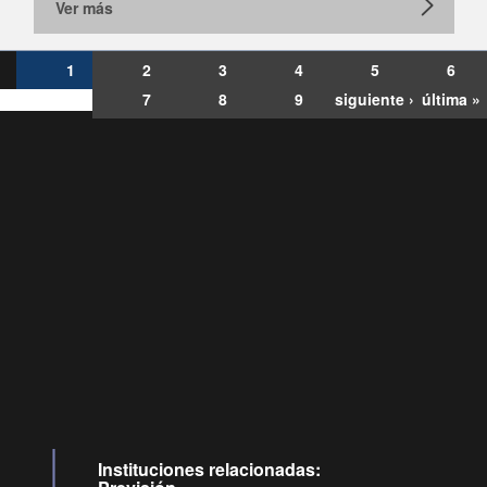
Ver más
1
2
3
4
5
6
7
8
9
siguiente ›
última »
Consultas
Buzón
por:
Ciudadano
6007120028, ✽8088
y
Videollamadas
Instituciones relacionadas: