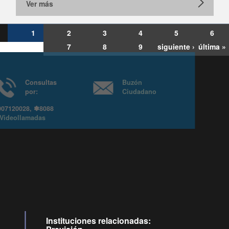
Ver más
1
2
3
4
5
6
7
8
9
siguiente ›
última »
Consultas
Buzón
por:
Ciudadano
6007120028, ✽8088
y
Videollamadas
Instituciones relacionadas: