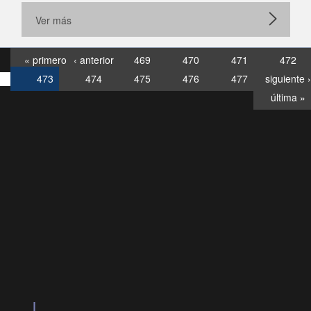
Ver más
« primero
‹ anterior
469
470
471
472
473
474
475
476
477
siguiente ›
última »
Consultas
Buzón
por:
Ciudadano
6007120028, ✽8088
y
Videollamadas