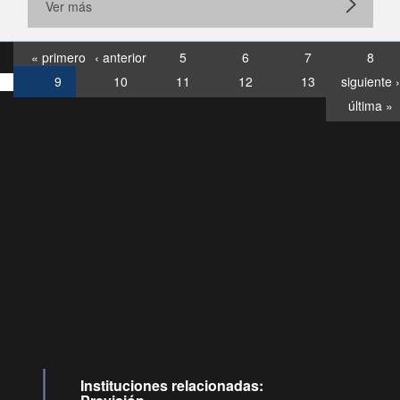
Ver más
« primero
‹ anterior
5
6
7
8
9
10
11
12
13
siguiente ›
última »
Consultas
Buzón
por:
Ciudadano
6007120028, ✽8088
y
Videollamadas
Instituciones relacionadas: