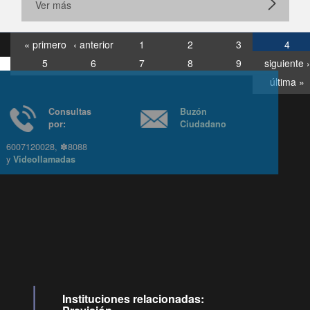
Ver más
« primero
‹ anterior
1
2
3
4
5
6
7
8
9
siguiente ›
última »
Consultas
Buzón
por:
Ciudadano
6007120028, ✽8088
y
Videollamadas
Ir arriba
Instituciones relacionadas: