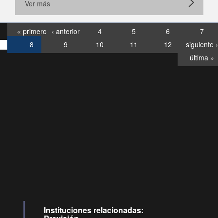
Ver más
« primero
‹ anterior
4
5
6
7
8
9
10
11
12
siguiente ›
última »
Consultas
Buzón
por:
Ciudadano
6007120028, ✽8088
y
Videollamadas
Instituciones relacionadas: