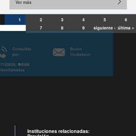
Ver más
1
2
3
4
5
6
7
8
9
siguiente ›
última »
Consultas
Buzón
por:
Ciudadano
6007120028, ✽8088
y
Videollamadas
Instituciones relacionadas: