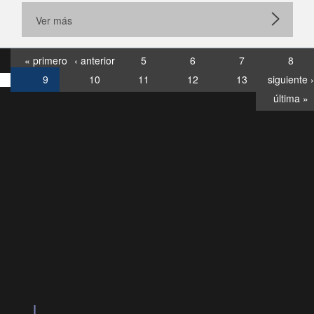
Ver más
« primero
‹ anterior
5
6
7
8
9
10
11
12
13
siguiente ›
última »
Consultas
Buzón
por:
Ciudadano
6007120028, ✽8088
y
Videollamadas