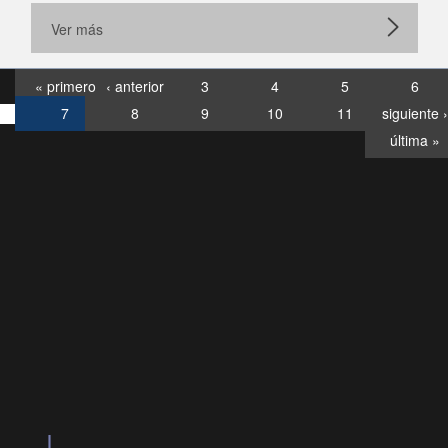
Ver más
« primero
‹ anterior
3
4
5
6
7
8
9
10
11
siguiente ›
última »
Consultas
Buzón
por:
Ciudadano
6007120028, ✽8088
y
Videollamadas