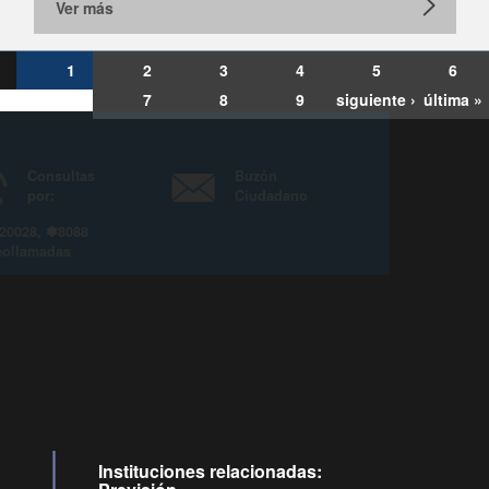
Ver más
1
2
3
4
5
6
7
8
9
siguiente ›
última »
Consultas
Buzón
por:
Ciudadano
6007120028, ✽8088
y
Videollamadas
Instituciones relacionadas: