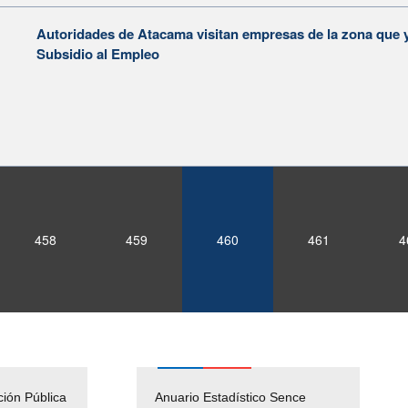
Autoridades de Atacama visitan empresas de la zona que y
Subsidio al Empleo
458
459
460
461
4
ción Pública
Empleos Públicos
Anuario Estadístico Sence
Solicitud Audiencias y