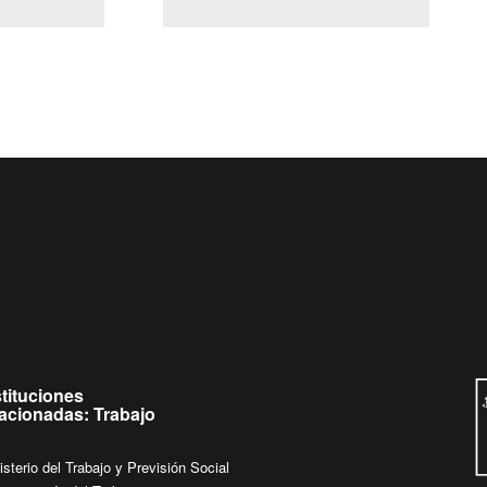
(Servicio Civil)
Ley Lobby
a jueves de
Ingrese su consulta al
Buzón Ciudadano
.
stituciones
lacionadas: Trabajo
isterio del Trabajo y Previsión Social