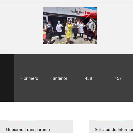
« primero
‹ anterior
456
457
Gobierno Transparente
Pago Proveedores
Solicitud de Informa