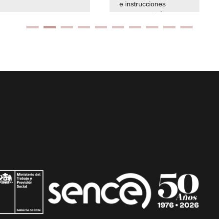
e instrucciones
presuspuetarias
Ir arriba