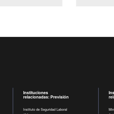
Centro de llamadas: 6007120028, Celular ✽8088 de lunes 
09:00 a 18:00 horas y viernes de 09:00 a 17:00 horas.
de lunes a viernes de 09:00 a 17:00 horas
Videollamadas
Instituciones
In
relacionadas: Previsión
re
Instituto de Seguridad Laboral
Min