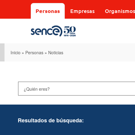
Pasar
al
Personas
Empresas
Organismo
contenido
principal
Inicio
»
Personas
»
Noticias
Resultados de búsqueda: