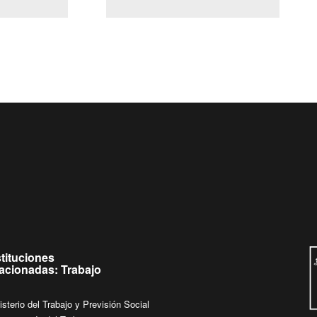
(Servicio Civil)
Ley Lobby
a jueves de
Ingrese su consulta al
Buzón Ciudadano
.
stituciones
lacionadas: Trabajo
isterio del Trabajo y Previsión Social