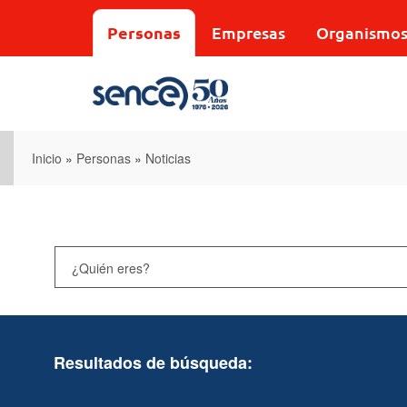
Pasar
al
Personas
Empresas
Organismo
contenido
principal
Inicio
»
Personas
»
Noticias
Resultados de búsqueda: