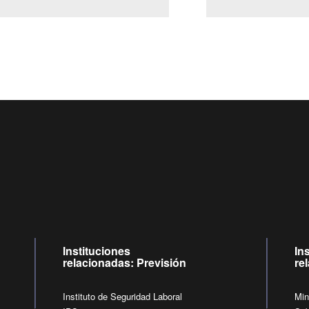
Centro de llamadas: 6007120028, Celular ✽8088 de lunes 
09:00 a 18:00 horas y viernes de 09:00 a 17:00 horas.
de lunes a viernes de 09:00 a 17:00 horas
Videollamadas
Instituciones
In
relacionadas: Previsión
re
Instituto de Seguridad Laboral
Min