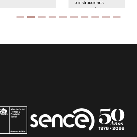
e instrucciones
presuspuetarias
Ir arriba