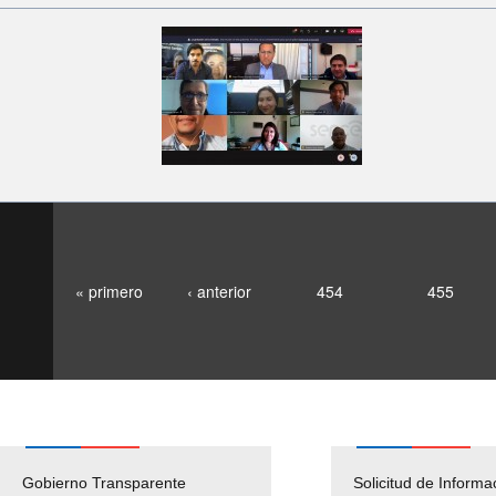
« primero
‹ anterior
454
455
Gobierno Transparente
Pago Proveedores
Solicitud de Informa