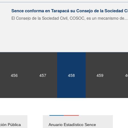
Sence conforma en Tarapacá su Consejo de la Sociedad Ci
El Consejo de la Sociedad Civil, COSOC, es un mecanismo de...
456
457
458
459
4
ción Pública
Empleos Públicos
Anuario Estadístico Sence
Solicitud Audiencias y