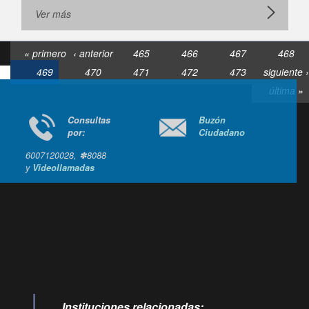
Ver más
« primero
‹ anterior
465
466
467
468
469
470
471
472
473
siguiente ›
última »
Consultas
Buzón
por:
Ciudadano
6007120028, ✽8088
y
Videollamadas
Ir arriba
Instituciones relacionadas: