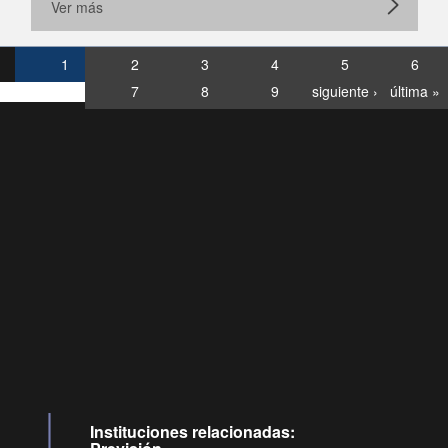
Ver más
1
2
3
4
5
6
7
8
9
siguiente ›
última »
Consultas
Buzón
por:
Ciudadano
6007120028, ✽8088
y
Videollamadas
Instituciones relacionadas: