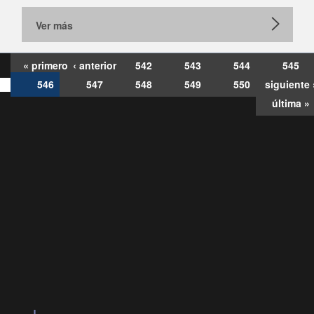
Ver más
« primero
‹ anterior
542
543
544
545
546
547
548
549
550
siguiente 
última »
Consultas
Buzón
por:
Ciudadano
6007120028, ✽8088
y
Videollamadas