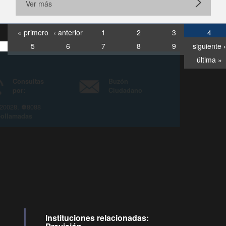
Ver más
« primero
‹ anterior
1
2
3
4
5
6
7
8
9
siguiente ›
última »
Consultas
Buzón
por:
Ciudadano
6007120028, ✽8088
y
Videollamadas
Instituciones relacionadas: