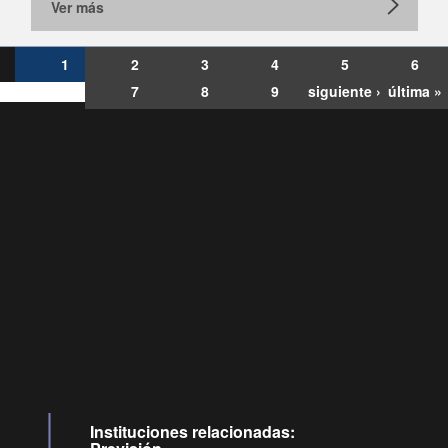
Ver más
1
2
3
4
5
6
7
8
9
siguiente ›
última »
Consultas
Buzón
por:
Ciudadano
6007120028, ✽8088
y
Videollamadas
Instituciones relacionadas: