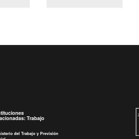
(Servicio Civil)
y Ley Lobby
 a jueves de
Ingrese su consulta al
Buzón Ciudadano
.
stituciones
lacionadas: Trabajo
isterio del Trabajo y Previsión
ial