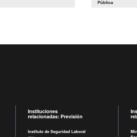
Pública
Centro de llamadas: 6007120028, Celular ✽8088 de lunes
09:00 a 18:00 horas y viernes de 09:00 a 17:00 horas.
Videollamadas
de lunes a viernes de 09:00 a 17:00 horas
Instituciones
In
relacionadas: Previsión
re
Instituto de Seguridad Laboral
Min
Soc