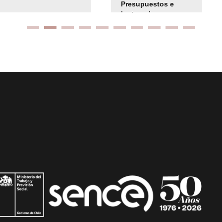
Presupuestos e
instrucciones
presuspuetarias