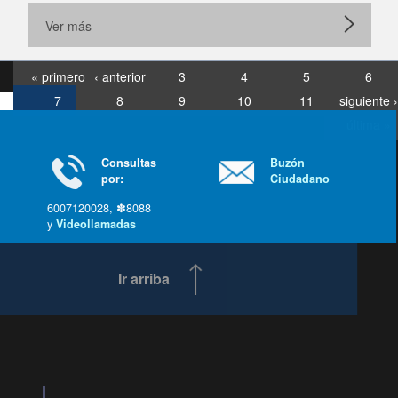
Ver más
« primero
‹ anterior
3
4
5
6
7
8
9
10
11
siguiente ›
última »
Consultas
Buzón
por:
Ciudadano
6007120028, ✽8088
y
Videollamadas
Ir arriba