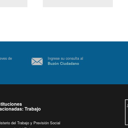
(Servicio Civil)
Ley Lobby
 a jueves de
Ingrese su consulta al
Buzón Ciudadano
.
stituciones
lacionadas: Trabajo
isterio del Trabajo y Previsión Social