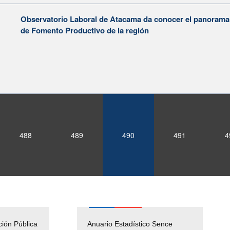
Observatorio Laboral de Atacama da conocer el panorama l
de Fomento Productivo de la región
488
489
490
491
4
ción Pública
Empleos Públicos
Anuario Estadístico Sence
Solicitud Audiencias y