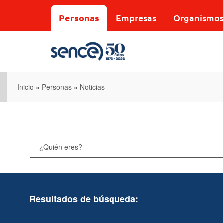
Pasar
al
Personas
Empresas
Organismo
contenido
principal
Inicio
»
Personas
»
Noticias
Resultados de búsqueda: