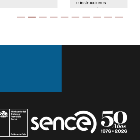
e instrucciones
presuspuetarias
Ir arriba