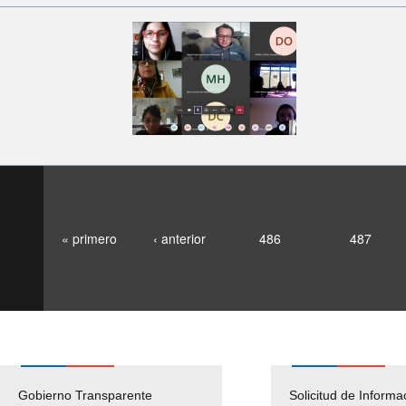
« primero
‹ anterior
486
487
Gobierno Transparente
Pago Proveedores
Solicitud de Informa