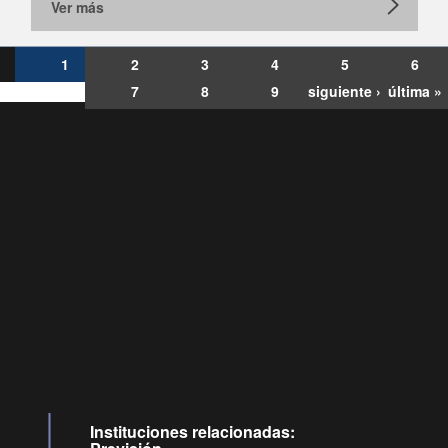
Ver más
1
2
3
4
5
6
7
8
9
siguiente ›
última »
Consultas
Buzón
por:
Ciudadano
6007120028, ✽8088
y
Videollamadas
Instituciones relacionadas: