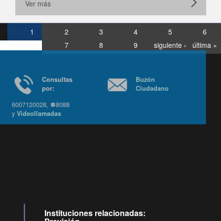
Ver más
1
2
3
4
5
6
7
8
9
siguiente ›
última »
Consultas
Buzón
por:
Ciudadano
6007120028, ✽8088
y
Videollamadas
Ir arriba
Instituciones relacionadas: