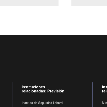
Centro de llamadas: 6007120028, Celular ✽8088 de lunes a jueves de
09:00 a 18:00 horas y viernes de 09:00 a 17:00 horas.
de lunes a viernes de 09:00 a 17:00 horas.
Videollamadas
Instituciones
In
relacionadas: Previsión
re
Instituto de Seguridad Laboral
Min