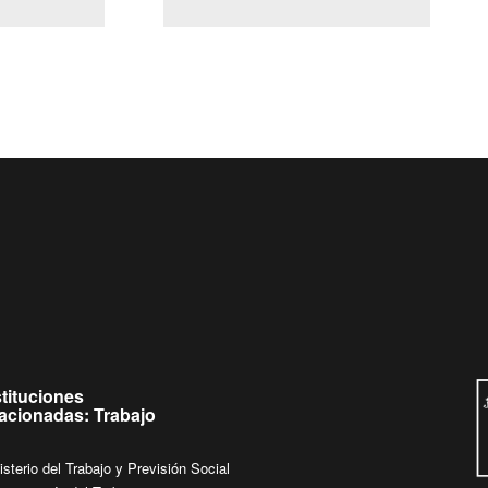
(Servicio Civil)
Ley Lobby
Ingrese su consulta al
Buzón Ciudadano
stituciones
lacionadas: Trabajo
isterio del Trabajo y Previsión Social