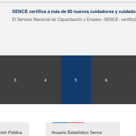
SENCE certifica a más de 80 nuevos cuidadores y cuidador
El Servicio Nacional de Capacitación y Empleo -SENCE- certificó
3
4
5
6
ción Pública
Empleos Públicos
Anuario Estadístico Sence
Solicitud Audiencias y