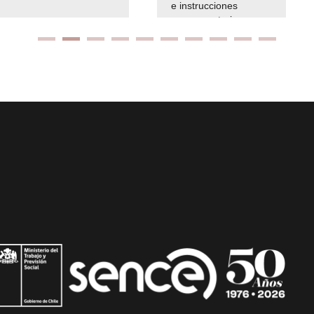
e instrucciones
presuspuetarias