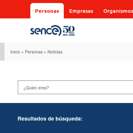
Pasar
al
Personas
Empresas
Organismo
contenido
principal
Inicio
»
Personas
»
Noticias
Resultados de búsqueda: