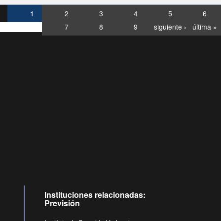
1
2
3
4
5
6
7
8
9
siguiente ›
última »
Consultas
Buzón
por:
Ciudadano
6007120028, ✽8088
y
Videollamadas
Instituciones relacionadas:
Previsión