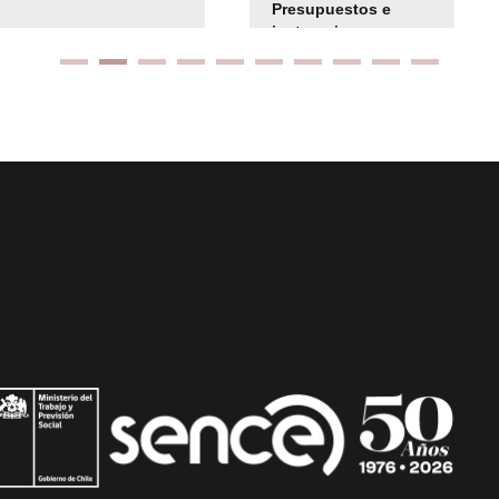
Presupuestos e
instrucciones
presuspuetarias