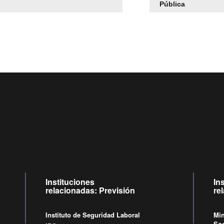
Pública
Centro de llamadas: 6007120028, Celular ✽8088 de lune
09:00 a 18:00 horas y viernes de 09:00 a 17:00 horas.
Videollamadas
de lunes a viernes de 09:00 a 17:00 hora
Instituciones
In
relacionadas: Previsión
re
Instituto de Seguridad Laboral
Min
Soc