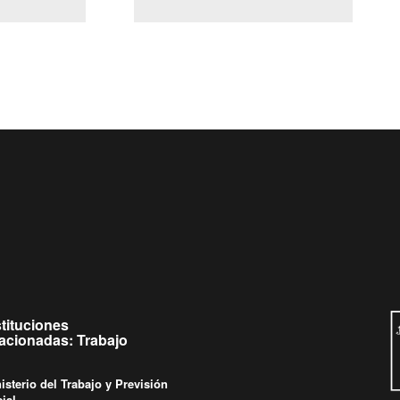
(Servicio Civil)
y Ley Lobby
s a jueves de
Ingrese su consulta al
Buzón Ciudadano
s.
stituciones
lacionadas: Trabajo
isterio del Trabajo y Previsión
ial