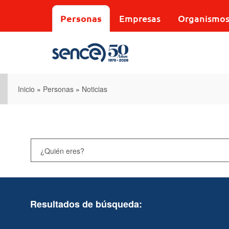
Pasar
al
Personas
Empresas
Organismo
contenido
principal
Inicio
»
Personas
»
Noticias
Resultados de búsqueda: