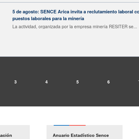
5 de agosto: SENCE Arica invita a reclutamiento laboral c
puestos laborales para la minería
La actividad, organizada por la empresa minería RESITER se...
3
4
5
6
mación
Empleos Públicos
Anuario Estadístico Sence
Solicitud Audiencias