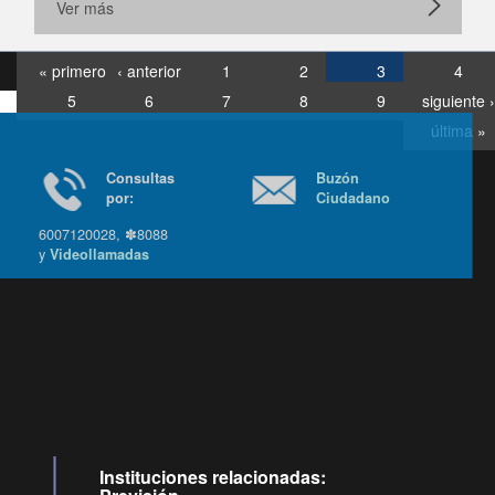
Ver más
« primero
‹ anterior
1
2
3
4
5
6
7
8
9
siguiente ›
última »
Consultas
Buzón
por:
Ciudadano
6007120028, ✽8088
y
Videollamadas
Ir arriba
Instituciones relacionadas: