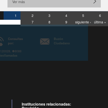
Ver más
1
2
3
4
5
6
7
8
9
siguiente ›
última »
Consultas
Buzón
por:
Ciudadano
6007120028, ✽8088
y
Videollamadas
Instituciones relacionadas: