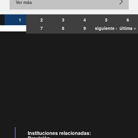
Ver más
1
2
3
4
5
6
7
8
9
siguiente ›
última »
Consultas
Buzón
por:
Ciudadano
6007120028, ✽8088
y
Videollamadas
Instituciones relacionadas: