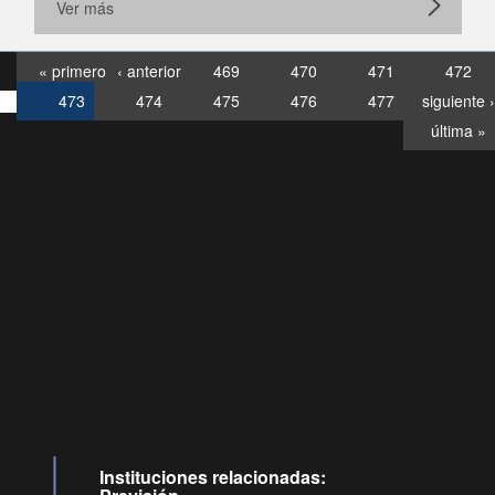
Ver más
« primero
‹ anterior
469
470
471
472
473
474
475
476
477
siguiente ›
última »
Consultas
Buzón
por:
Ciudadano
6007120028, ✽8088
y
Videollamadas
Instituciones relacionadas: