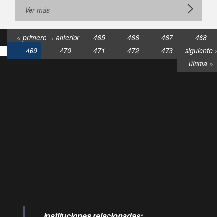
Ver más
« primero
‹ anterior
465
466
467
468
469
470
471
472
473
siguiente ›
última »
Consultas
Buzón
por:
Ciudadano
6007120028, ✽8088
y
Videollamadas
Instituciones relacionadas: