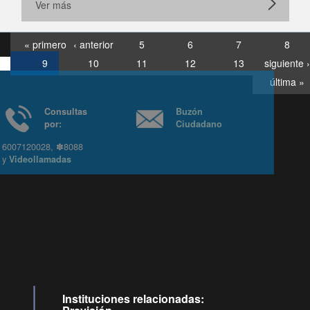
Ver más
« primero
‹ anterior
5
6
7
8
9
10
11
12
13
siguiente ›
última »
Consultas
Buzón
por:
Ciudadano
6007120028, ✽8088
y
Videollamadas
Ir arriba
Instituciones relacionadas: