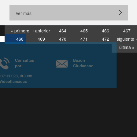
Ver más
« primero
‹ anterior
464
465
466
467
468
469
470
471
472
siguiente ›
última »
Consultas
Buzón
por:
Ciudadano
6007120028, ✽8088
y
Videollamadas