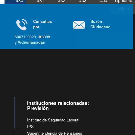
430
431
432
433
434
siguiente ›
última »
Consultas
Buzón
por:
Ciudadano
6007120028, ✽8088
y
Videollamadas
Ir arriba
Instituciones relacionadas:
Previsión
Instituto de Seguridad Laboral
IPS
Superintendencia de Pensiones