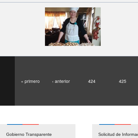
« primero
‹ anterior
424
425
Gobierno Transparente
Pago Proveedores
Solicitud de Informa