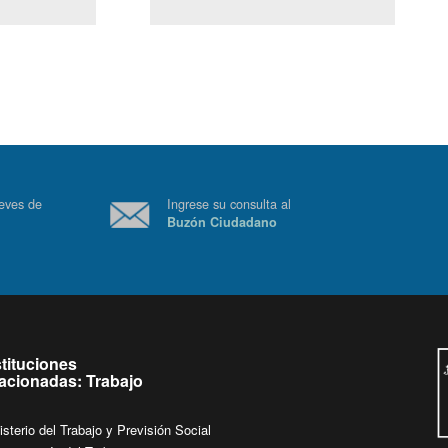
(Servicio Civil)
Ley Lobby
 a jueves de
Ingrese su consulta al
Buzón Ciudadano
.
stituciones
lacionadas: Trabajo
isterio del Trabajo y Previsión Social