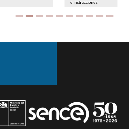
e instrucciones
presuspuetarias
Ir arriba