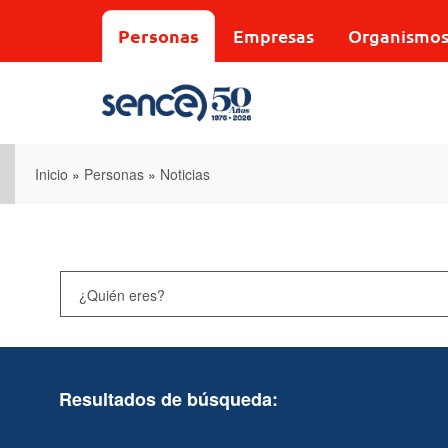
Pasar
al
Personas
Empresas
Organismo
contenido
principal
Inicio
»
Personas
»
Noticias
Resultados de búsqueda: