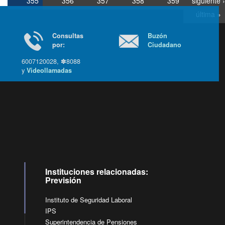
355
356
357
358
359
siguiente ›
última »
Consultas
Buzón
por:
Ciudadano
6007120028, ✽8088
y
Videollamadas
Ir arriba
Instituciones relacionadas:
Previsión
Instituto de Seguridad Laboral
IPS
Superintendencia de Pensiones