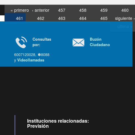
« primero
‹ anterior
457
458
459
460
461
462
463
464
465
siguiente ›
última »
Consultas
Buzón
por:
Ciudadano
6007120028, ✽8088
y
Videollamadas
Ir arriba
Instituciones relacionadas:
Previsión